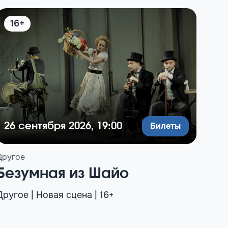
16+
1
Билеты
26 сентября 2026, 19:00
17
Другое
Драм
Безумная из Шайо
Ег
Другое | Новая сцена | 16+
Драм