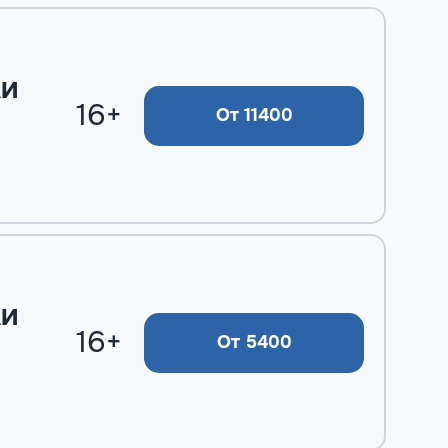
ли
16+
От 11400
ли
16+
От 5400