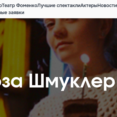
р
Театр Фоменко
Лучшие спектакли
Актеры
Новости
вые заявки
оза Шмуклер