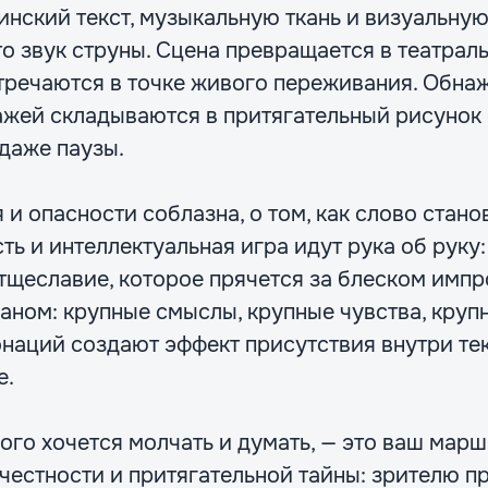
нский текст, музыкальную ткань и визуальную
то звук струны. Сцена превращается в театрал
тречаются в точке живого переживания. Обнаж
жей складываются в притягательный рисунок 
 даже паузы.
 и опасности соблазна, о том, как слово стано
ть и интеллектуальная игра идут рука об руку: 
 тщеславие, которое прячется за блеском имп
ном: крупные смыслы, крупные чувства, крупн
онаций создают эффект присутствия внутри те
е.
ого хочется молчать и думать, — это ваш марш
честности и притягательной тайны: зрителю пр