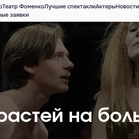
р
Театр Фоменко
Лучшие спектакли
Актеры
Новости
вые заявки
растей на бол