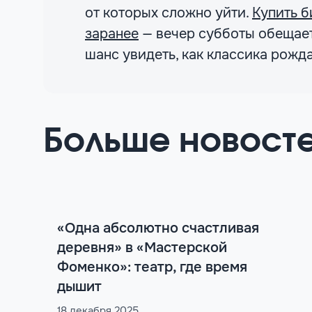
от которых сложно уйти.
Купить б
заранее
— вечер субботы обещает
шанс увидеть, как классика рожда
Больше новост
«Одна абсолютно счастливая
деревня» в «Мастерской
Фоменко»: театр, где время
дышит
18 декабря 2025