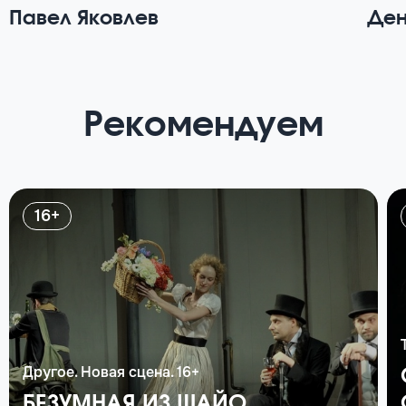
Павел Яковлев
Ден
Рекомендуем
16+
Другое. Новая сцена. 16+
БЕЗУМНАЯ ИЗ ШАЙО