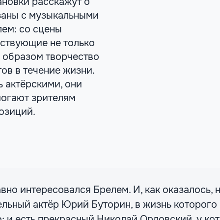
тановки расскажут о
язаны с музыкальными
ем: со сцены
ествующие не только
м образом творчество
ов в течение жизни.
ь актёрскими, они
могают зрителям
озиций.
авно интересовался Брелем. И, как оказалось, н
льный актёр Юрий Буторин, в жизнь которого
; и есть прекрасный Николай Орловский, у ко