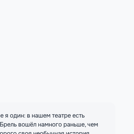
е я один: в нашем театре есть
 Брель вошёл намного раньше, чем
торого своя необычная история