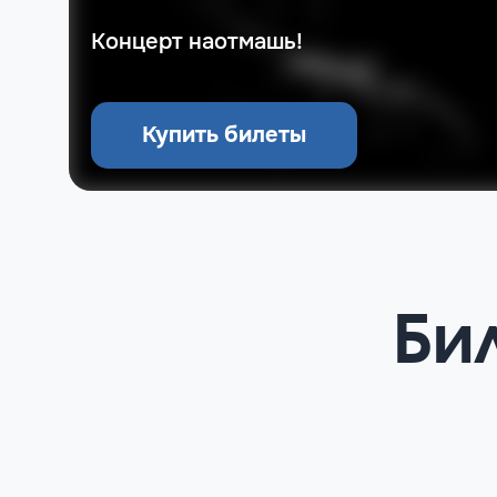
Концерт наотмашь!
Купить билеты
Би