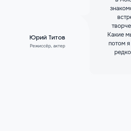
знакомс
встр
творче
Какие мы
Юрий Титов
потом я
Режиссёр, актер
редко