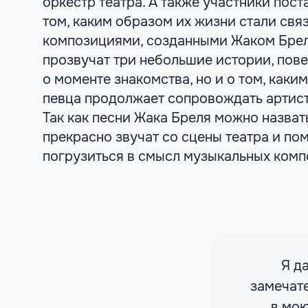
оркестр театра. А также участники пос
том, каким образом их жизни стали св
композициями, созданными Жаком Брел
прозвучат три небольшие истории, пов
о моменте знакомства, но и о том, каки
певца продолжает сопровождать артист
Так как песни Жака Бреля можно назват
прекрасно звучат со сцены театра и по
погрузиться в смысл музыкальных комп
Я д
замечате
в мою