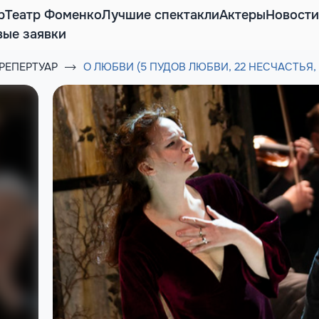
р
Театр Фоменко
Лучшие спектакли
Актеры
Новости
вые заявки
РЕПЕРТУАР
О ЛЮБВИ (5 ПУДОВ ЛЮБВИ, 22 НЕСЧАСТЬЯ,