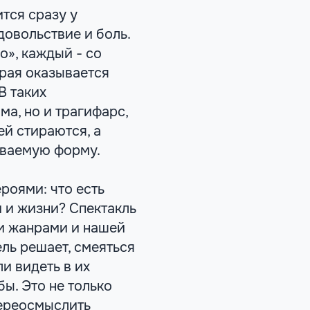
тся сразу у
довольствие и боль.
о», каждый - со
орая оказывается
В таких
ма, но и трагифарс,
й стираются, а
аваемую форму.
роями: что есть
 и жизни? Спектакль
и жанрами и нашей
ль решает, смеяться
ли видеть в их
ы. Это не только
переосмыслить