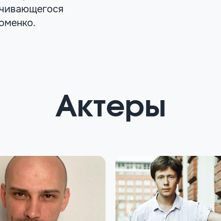
ачивающегося
оменко.
Актеры