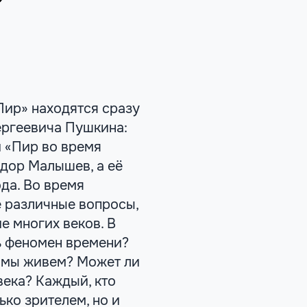
Пир» находятся сразу
ергеевича Пушкина:
и «Пир во время
дор Малышев, а её
ода. Во время
е различные вопросы,
е многих веков. В
ь феномен времени?
м мы живем? Может ли
века? Каждый, кто
ько зрителем, но и