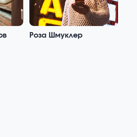
ов
Роза Шмуклер