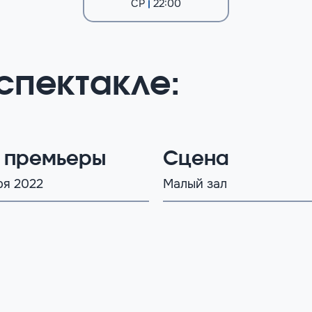
СР
22:00
спектакле:
 премьеры
Сцена
ря 2022
Малый зал